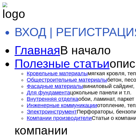
ВХОД | РЕГИСТРАЦИ
Главная
В начало
Полезные статьи
опис
Кровельные материалы
мягкая кровля, теп
Общестроительные материалы
бетон, пес
Фасадные материалы
виниловый сайдинг, 
Для фундамента
цокольные панели и т.п.
Внутренняя отделка
обои, ламинат, паркет и
Инженерные коммуникации
отопление, теп
Электроинструмент
Перфораторы, бензопил
Компании производители
Статьи о компан
компании