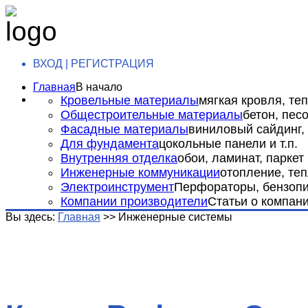
ВХОД | РЕГИСТРАЦИЯ
Главная
В начало
Кровельные материалы
мягкая кровля, теп
Общестроительные материалы
бетон, пес
Фасадные материалы
виниловый сайдинг, 
Для фундамента
цокольные панели и т.п.
Внутренняя отделка
обои, ламинат, паркет и
Инженерные коммуникации
отопление, теп
Электроинструмент
Перфораторы, бензопил
Компании производители
Статьи о компан
Вы здесь:
Главная
>>
Инженерные системы