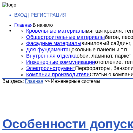
ВХОД | РЕГИСТРАЦИЯ
Главная
В начало
Кровельные материалы
мягкая кровля, теп
Общестроительные материалы
бетон, пес
Фасадные материалы
виниловый сайдинг, 
Для фундамента
цокольные панели и т.п.
Внутренняя отделка
обои, ламинат, паркет и
Инженерные коммуникации
отопление, теп
Электроинструмент
Перфораторы, бензопил
Компании производители
Статьи о компан
Вы здесь:
Главная
>>
Инженерные системы
Особенности допуск