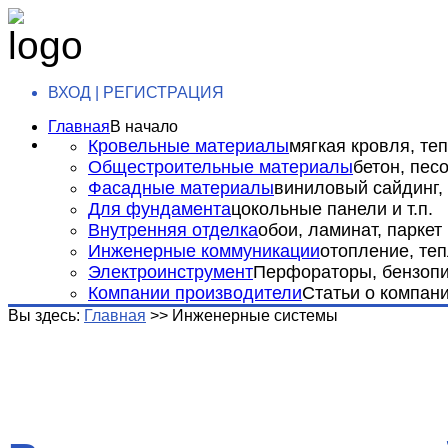
ВХОД | РЕГИСТРАЦИЯ
Главная
В начало
Кровельные материалы
мягкая кровля, теп
Общестроительные материалы
бетон, пес
Фасадные материалы
виниловый сайдинг, 
Для фундамента
цокольные панели и т.п.
Внутренняя отделка
обои, ламинат, паркет и
Инженерные коммуникации
отопление, теп
Электроинструмент
Перфораторы, бензопил
Компании производители
Статьи о компан
Вы здесь:
Главная
>>
Инженерные системы