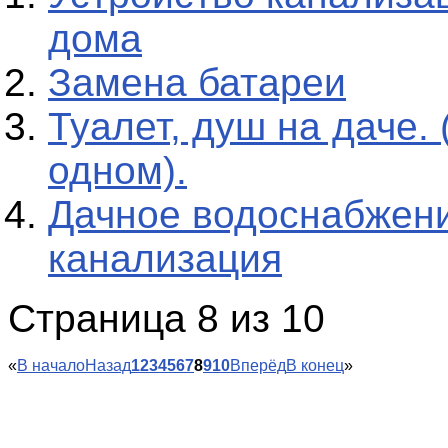
дома
Замена батареи
Туалет, душ на даче. 
одном).
Дачное водоснабжен
канализация
Страница 8 из 10
«
В начало
Назад
1
2
3
4
5
6
7
8
9
10
Вперёд
В конец
»