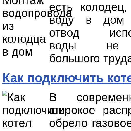
есть колодец,
воду в дом 
отвод испол
воды не 
большого труда
Как подключить кот
В современ
широкое расп
обрело газово