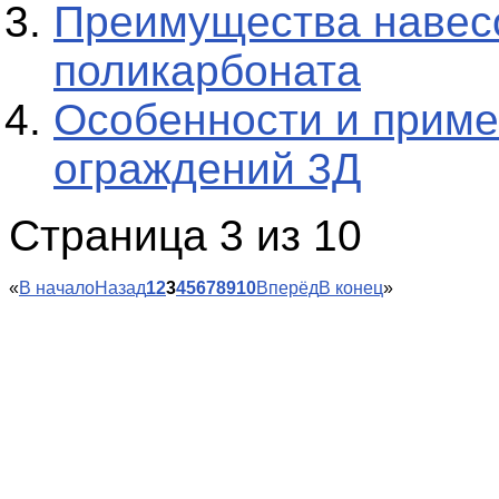
Преимущества навес
поликарбоната
Особенности и прим
ограждений 3Д
Страница 3 из 10
«
В начало
Назад
1
2
3
4
5
6
7
8
9
10
Вперёд
В конец
»