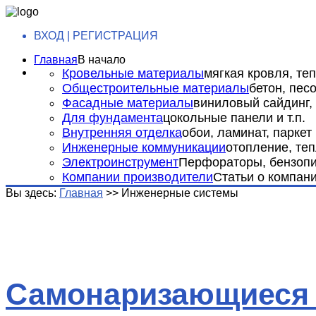
ВХОД | РЕГИСТРАЦИЯ
Главная
В начало
Кровельные материалы
мягкая кровля, теп
Общестроительные материалы
бетон, пес
Фасадные материалы
виниловый сайдинг, 
Для фундамента
цокольные панели и т.п.
Внутренняя отделка
обои, ламинат, паркет и
Инженерные коммуникации
отопление, теп
Электроинструмент
Перфораторы, бензопил
Компании производители
Статьи о компан
Вы здесь:
Главная
>>
Инженерные системы
Самонаризающиеся