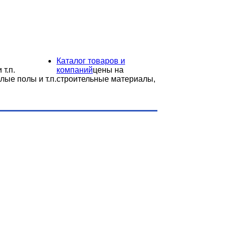
Каталог товаров и
 т.п.
компаний
цены на
лые полы и т.п.
строительные материалы,