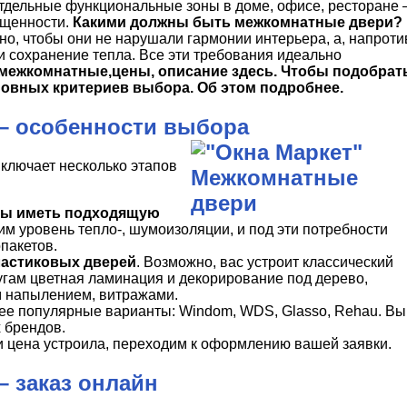
тдельные функциональные зоны в доме, офисе, ресторане 
ищенности.
Какими должны быть межкомнатные двери?
о, чтобы они не нарушали гармонии интерьера, а, напроти
и сохранение тепла. Все эти требования идеально
межкомнатные,цены, описание здесь. Чтобы подобрат
новных критериев выбора. Об этом подробнее.
– особенности выбора
ключает несколько этапов
ны иметь подходящую
им уровень тепло-, шумоизоляции, и под эти потребности
пакетов.
астиковых дверей
. Возможно, вас устроит классический
лугам цветная ламинация и декорирование под дерево,
м напылением, витражами.
ее популярные варианты: Windom, WDS, Glasso, Rehau. Вы
 брендов.
ли цена устроила, переходим к оформлению вашей заявки.
 заказ онлайн