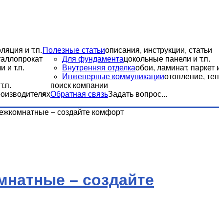
ляция и т.п.
Полезные статьи
описания, инструкции, статьи
еталлопрокат
Для фундамента
цокольные панели и т.п.
 и т.п.
Внутренняя отделка
обои, ламинат, паркет и
Инженерные коммуникации
отопление, теп
.п.
поиск компании
роизводителях
Обратная связь
Задать вопрос...
ежкомнатные – создайте комфорт
мнатные – создайте